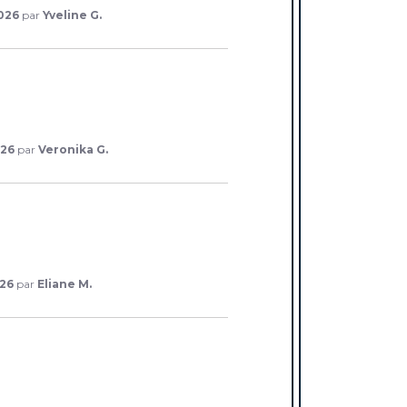
026
par
Yveline G.
026
par
Veronika G.
026
par
Eliane M.