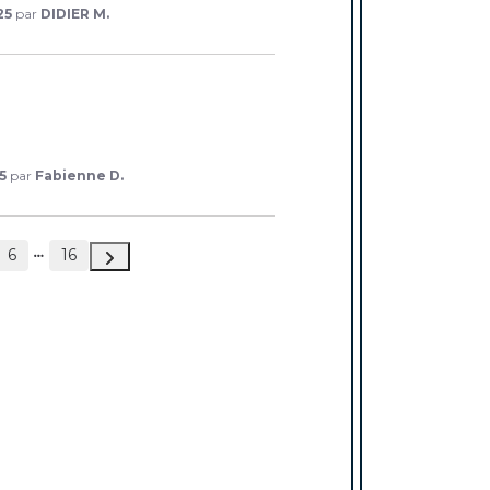
25
par
DIDIER M.
5
par
Fabienne D.
6
16