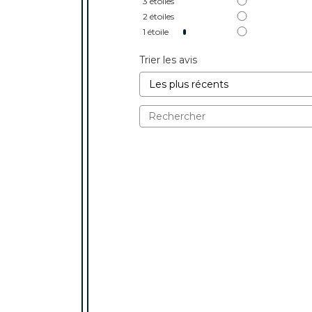
3
étoiles
2
étoiles
1
étoile
Trier les avis