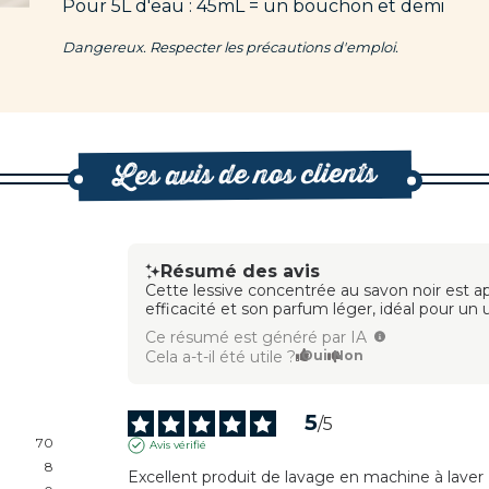
Pour 5L d'eau : 45mL = un bouchon et demi
Dangereux. Respecter les précautions d'emploi.
Les avis de nos clients
Résumé des avis
Cette lessive concentrée au savon noir est a
efficacité et son parfum léger, idéal pour un
Ce résumé est généré par IA
Cela a-t-il été utile ?
Oui
Non
5
/
5
70
Avis vérifié
8
Excellent produit de lavage en machine à laver