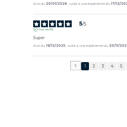
Avis du
20/01/2026
, suite à une expérience du
17/12/20
5
/
5
Avis vérifié
Super
Avis du
19/12/2025
, suite à une expérience du
20/11/202
1
2
3
4
5