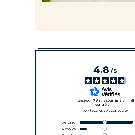
4.8
/
5
Basé sur
79
avis soumis à un
contrôle
Voir tous les avis sur ce site
5
étoiles
4
étoiles