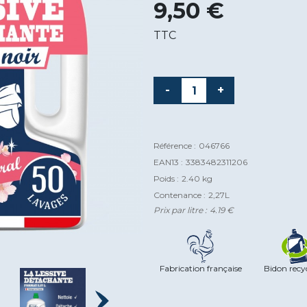
9,50 €
TTC
-
+
Référence :
046766
EAN13 :
3383482311206
Poids :
2.40 kg
Contenance :
2,27L
Prix par litre :
4.19 €
Fabrication française
Bidon recy