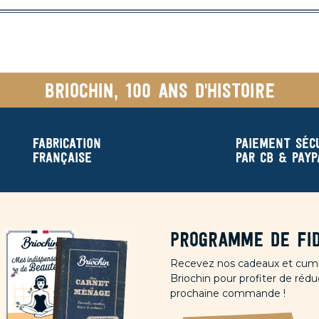
Briochin, 100 ans d'histoire
Fabrication
Paiement séc
française
par CB & Payp
Programme de fid
Recevez nos cadeaux et cumu
Briochin pour profiter de rédu
prochaine commande !