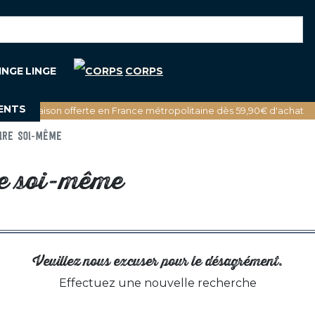
LINGE
CORPS
ENTS
🚚 Livraison offerte en France métropolitaine dès 59,90€ d'achat
IRE SOI-MÊME
re soi-même
Veuillez nous excuser pour le désagrément.
Effectuez une nouvelle recherche