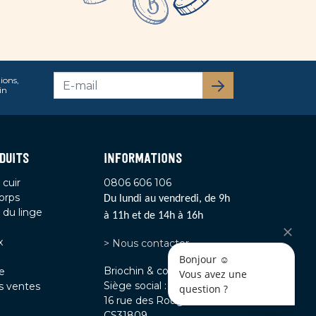
ions,
S’abonner
in
DUITS
INFORMATIONS
 cuir
0806 606 106
orps
Du lundi au vendredi, de 9h
 du linge
à 11h et de 14h à 16h
x
> Nous contacter
Bonjour ☺️
Briochin & co
e
Vous avez une 
Siège social :
s ventes
question ? 
16 rue des Rougeries
CS31809