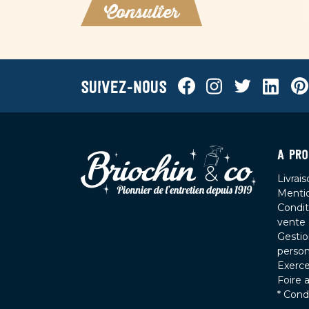
Consulter
Facebook
Instagram
Twitter
Linkedi
Pin
Suivez-nous
A PRO
Livrai
Mentio
Condit
vente
Gesti
person
Exerce
Foire 
* Cond