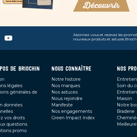
Découvrir
Abonnez-vous et recevez les promot
n
terest
Youtube
nouveaux produits et astuces Brioch
POS DE BRIOCHIN
NOUS CONNAÎTRE
NOS PRO
son
Notre histoire
Entretien
ns légales
Nos marques
Soin du c
ions générales de
Nos astuces
Entretien
Nous rejoindre
Maison
on données
Manifeste
Notre bo
nelles
Nos engagements
Braderie
z vos droits
Green Impact Index
Cheminé
aux questions
Meilleure
itions promo