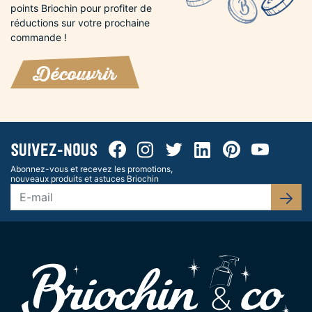
points Briochin pour profiter de
réductions sur votre prochaine
commande !
Découvrir
Facebook
Instagram
Twitter
Linkedin
Pinterest
Youtube
Suivez-nous
Abonnez-vous et recevez les promotions,
nouveaux produits et astuces Briochin
S’abo