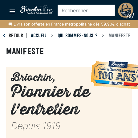

(0)
🚚 Livraison offerte en France métropolitaine dès 59,90€ d'achat
RETOUR
ACCUEIL
QUI SOMMES-NOUS ?
MANIFESTE
MANIFESTE
Briochin,
Pionnier de
l'entretien
Depuis 1919