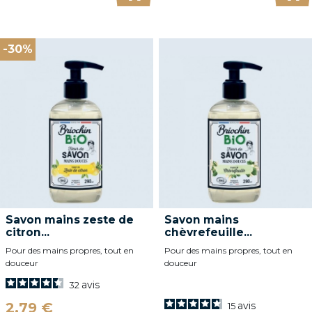
Ajouter au panier
Ajo
-30%
Savon mains zeste de
Savon mains
citron...
chèvrefeuille...
Pour des mains propres, tout en
Pour des mains propres, tout en
douceur
douceur
avis
32
Prix
2,79 €
avis
15