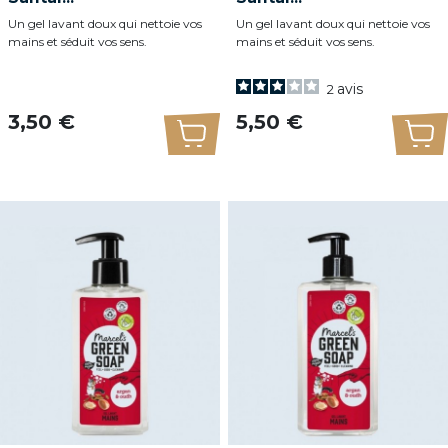
Un gel lavant doux qui nettoie vos
Un gel lavant doux qui nettoie vos
mains et séduit vos sens.
mains et séduit vos sens.
avis
2
Prix
Prix
3,50 €
5,50 €
Ajouter au panier
Ajo