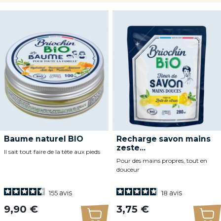
Baume naturel BIO
Recharge savon mains
zeste...
Il sait tout faire de la tête aux pieds
Pour des mains propres, tout en
douceur
avis
avis
155
18
Prix
Prix
9,90 €
3,75 €