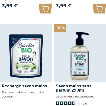
Prix de base
Prix
3,99 €
3,99 €
Ajouter au panier
Ajo
-30%
Recharge savon mains...
Savon mains sans
parfum 290ml
Pour des mains propres, tout en
douceur
Le savon des peaux sensibles
avis
15