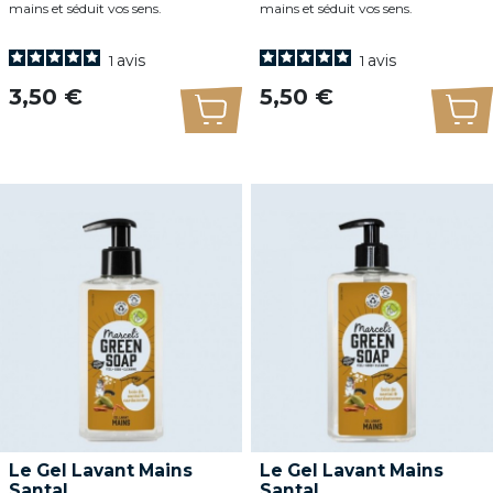
mains et séduit vos sens.
mains et séduit vos sens.
avis
avis
1
1
Prix
Prix
3,50 €
5,50 €
Ajouter au panier
Ajo
Le Gel Lavant Mains
Le Gel Lavant Mains
Santal...
Santal...