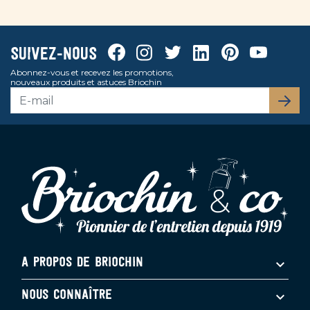
Facebook
Instagram
Twitter
Linkedin
Pinterest
Youtube
Suivez-nous
Abonnez-vous et recevez les promotions,
nouveaux produits et astuces Briochin
S’abo
A PROPOS DE BRIOCHIN
NOUS CONNAÎTRE