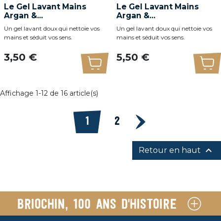
Le Gel Lavant Mains
Le Gel Lavant Mains
Argan &...
Argan &...
Un gel lavant doux qui nettoie vos
Un gel lavant doux qui nettoie vos
mains et séduit vos sens.
mains et séduit vos sens.
Prix
Prix
3,50 €
5,50 €
Ajouter au panier
Ajo
Affichage 1-12 de 16 article(s)
Suivant
1
2

Retour en haut
Briochin, 100 ans d'histoire