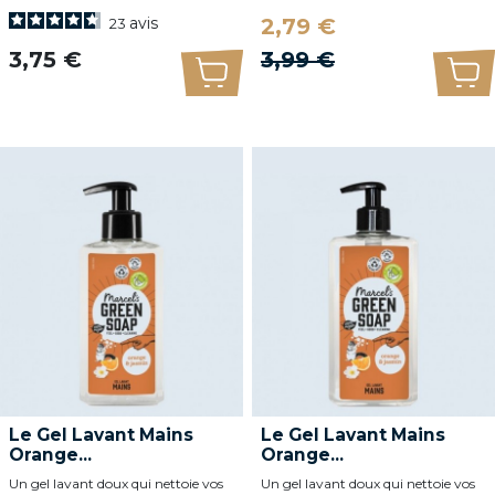
Prix
avis
2,79 €
23
Prix
Prix de base
3,75 €
3,99 €
Ajouter au panier
Ajo
Le Gel Lavant Mains
Le Gel Lavant Mains
Orange...
Orange...
Un gel lavant doux qui nettoie vos
Un gel lavant doux qui nettoie vos