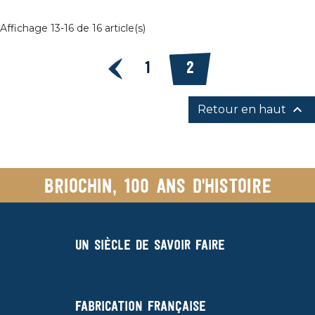
Ajouter au panier
Ajo
Affichage 13-16 de 16 article(s)
Précédent
1
2

Retour en haut
Briochin, 100 ans d'histoire
Un siècle de savoir faire
Fabrication française