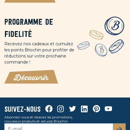
Programme de
fidelité
Recevez nos cadeaux et cumulez
les points Briochin pour profiter de
réductions sur votre prochaine
commande !
Découvrir
Facebook
Instagram
Twitter
Linkedin
Pinterest
Youtube
Suivez-nous
Abonnez-vous et recevez les promotions,
nouveaux produits et astuces Briochin
S’abo