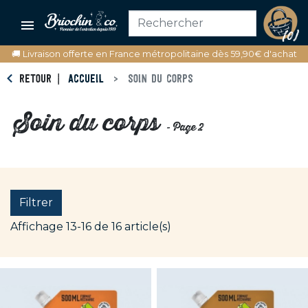

(0)
🚚 Livraison offerte en France métropolitaine dès 59,90€ d'achat
RETOUR
ACCUEIL
SOIN DU CORPS
Soin du corps
- Page 2
Filtrer
Affichage 13-16 de 16 article(s)