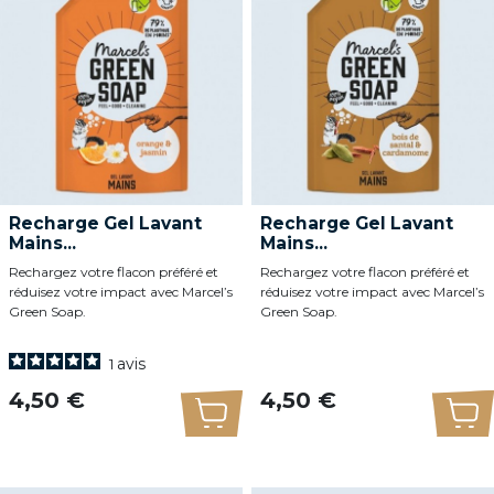
Recharge Gel Lavant
Recharge Gel Lavant
Mains...
Mains...
Rechargez votre flacon préféré et
Rechargez votre flacon préféré et
réduisez votre impact avec Marcel’s
réduisez votre impact avec Marcel’s
Green Soap.
Green Soap.
avis
1
Prix
Prix
4,50 €
4,50 €
Ajouter au panier
Ajo