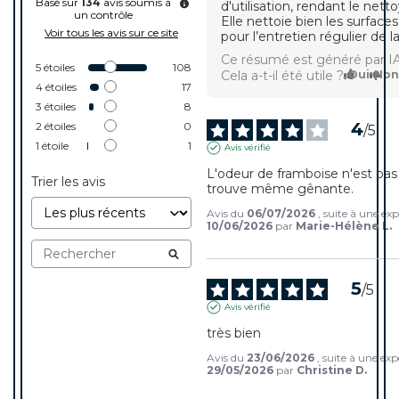
Basé sur
134
avis soumis à
d'utilisation, rendant le nett
un contrôle
Elle nettoie bien les surfaces
Voir tous les avis sur ce site
pour l’entretien régulier de la
Ce résumé est généré par I
5
étoiles
108
Cela a-t-il été utile ?
Oui
No
4
étoiles
17
3
étoiles
8
4
2
étoiles
0
/
5
1
étoile
1
Avis vérifié
L'odeur de framboise n'est pas n
Trier les avis
trouve même gênante.
Avis du
06/07/2026
, suite à une ex
10/06/2026
par
Marie-Hélène L.
5
/
5
Avis vérifié
très bien
Avis du
23/06/2026
, suite à une ex
29/05/2026
par
Christine D.