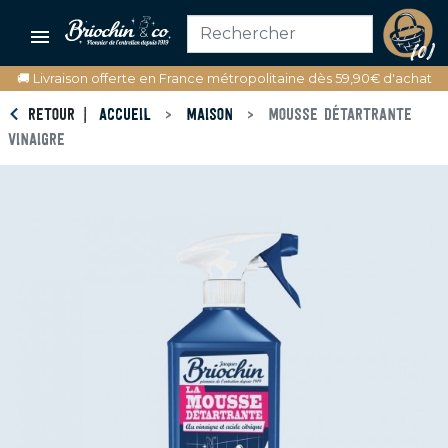

(0)
🚚 Livraison offerte en France métropolitaine dès 59,90€ d'achat
RETOUR
ACCUEIL
MAISON
MOUSSE DÉTARTRANTE
VINAIGRE