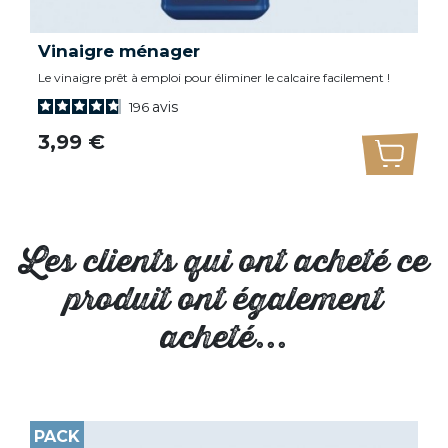
Vinaigre ménager
Le vinaigre prêt à emploi pour éliminer le calcaire facilement !
avis
196
Prix
3,99 €
uter au panier
Ajoute
Les clients qui ont acheté ce
produit ont également
acheté...
PACK