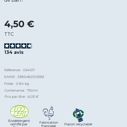
de bain !
4,50 €
TTC
134
avis
Référence :
064127
EAN13 :
3383482303553
Poids :
0.84 kg
Contenance :
750ml
Prix par litre :
6.00 €
Ecodétergent
Fabrication
certifié par
Flacon recyclable
française