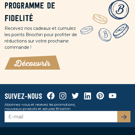
Programme de
fidelité
Recevez nos cadeaux et cumulez
les points Briochin pour profiter de
réductions sur votre prochaine
commande !
Découvrir
Facebook
Instagram
Twitter
Linkedin
Pinterest
Youtube
Suivez-nous
Abonnez-vous et recevez les promotions,
nouveaux produits et astuces Briochin
S’abo