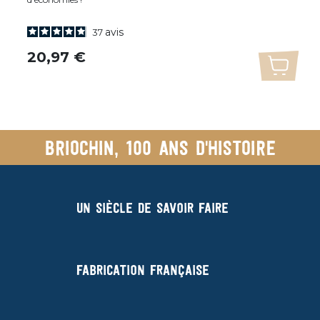
avis
37
uter au panier
Prix
20,97 €
Ajoute
Briochin, 100 ans d'histoire
Un siècle de savoir faire
Fabrication française