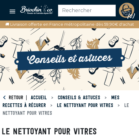

(0)
🚚 Livraison offerte en France métropolitaine dès 59,90€ d'achat
Conseils et astuces
RETOUR
ACCUEIL
CONSEILS & ASTUCES
MES
RECETTES À RÉCURER
LE NETTOYANT POUR VITRES
LE
NETTOYANT POUR VITRES
LE NETTOYANT POUR VITRES