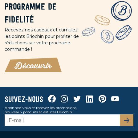
Programme de
fidelité
Recevez nos cadeaux et cumulez
les points Briochin pour profiter de
réductions sur votre prochaine
commande !
Découvrir
Facebook
Instagram
Twitter
Linkedin
Pinterest
Youtube
Suivez-nous
Abonnez-vous et recevez les promotions,
nouveaux produits et astuces Briochin
S’abo