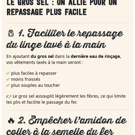
LE GROS SEL : UN ALLIÉ POUR UN
REPASSAGE PLUS FACILE
🧂
1. Faciliter le repassage
du linge lavé à la main
En ajoutant
du gros sel
dans la
dernière eau de rinçage
,
vos vêtements lavés à la main seront :
✅ plus faciles à repasser
✅ moins froissés
✅ plus souples au toucher
👉 Le gros sel assouplit légèrement les fibres, ce qui limite
les plis et facilite le passage du fer.
🔥
2. Empêcher l’amidon de
coller à la semelle du fer