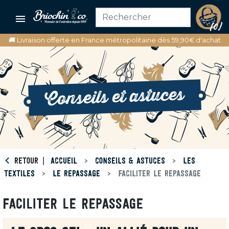

(0)
🚚 Livraison offerte en France métropolitaine dès 59,90€ d'achat
Conseils et astuces
RETOUR
ACCUEIL
CONSEILS & ASTUCES
LES
TEXTILES
LE REPASSAGE
FACILITER LE REPASSAGE
FACILITER LE REPASSAGE