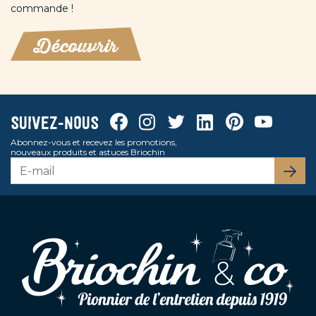
commande !
Découvrir
Facebook
Instagram
Twitter
Linkedin
Pinterest
Youtube
Suivez-nous
Abonnez-vous et recevez les promotions,
nouveaux produits et astuces Briochin
S’abo