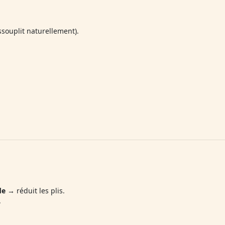
’assouplit naturellement).
de
→ réduit les plis.
.