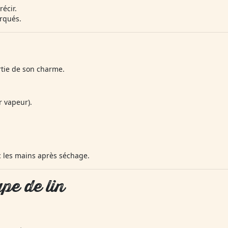
récir.
arqués.
artie de son charme.
r vapeur).
 les mains après séchage.
ype de lin