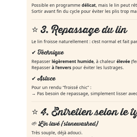
Possible en programme
délicat
, mais le lin peut rét
Sortir avant fin du cycle pour éviter les plis trop m
⭐ 3.
Repassage du lin
Le lin froisse naturellement : c’est normal et fait p
✔ Technique
Repasser
légèrement humide
, à chaleur
élevée
(fe
Repasser
à l’envers
pour éviter les lustrages.
✔ Astuce
Pour un rendu “froissé chic” :
→ Pas besoin de repassage, simplement lisser avec
⭐ 4.
Entretien selon le t
🌱 Lin lavé (stonewashed)
Très souple, déjà adouci.