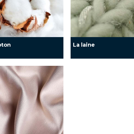
oton
La laine