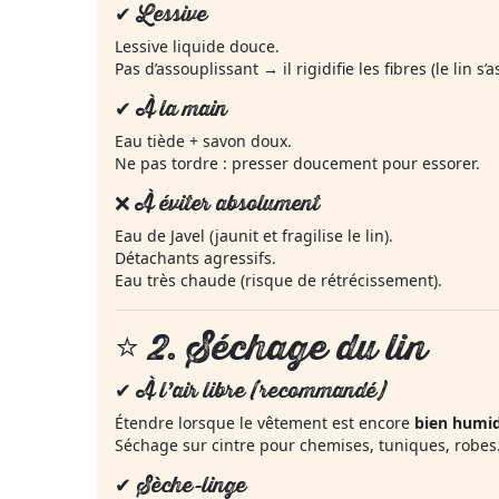
✔ Lessive
Lessive liquide douce.
Pas d’assouplissant → il rigidifie les fibres (le lin s
✔ À la main
Eau tiède + savon doux.
Ne pas tordre : presser doucement pour essorer.
❌ À éviter absolument
Eau de Javel (jaunit et fragilise le lin).
Détachants agressifs.
Eau très chaude (risque de rétrécissement).
⭐ 2.
Séchage du lin
✔ À l’air libre (recommandé)
Étendre lorsque le vêtement est encore
bien humi
Séchage sur cintre pour chemises, tuniques, robes
✔ Sèche-linge