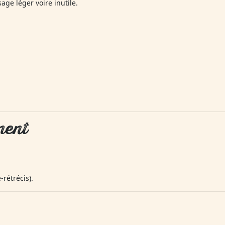
age léger voire inutile.
ment
-rétrécis).