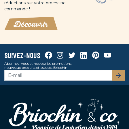
réductions sur votre prochaine
commande !
Découvrir
Facebook
Instagram
Twitter
Linkedin
Pinterest
Youtube
Suivez-nous
Abonnez-vous et recevez les promotions,
nouveaux produits et astuces Briochin
S’abo