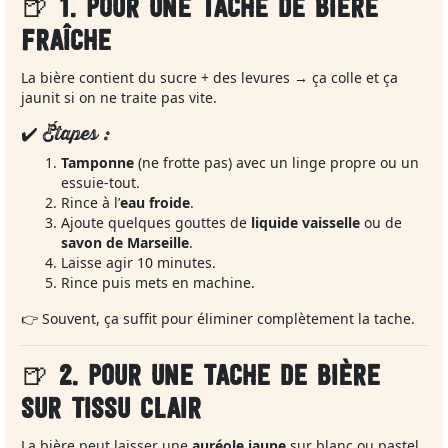
🍺
1. POUR UNE TACHE DE BIÈRE
FRAÎCHE
La bière contient du sucre + des levures → ça colle et ça
jaunit si on ne traite pas vite.
✔️ Étapes :
Tamponne
(ne frotte pas) avec un linge propre ou un
essuie‑tout.
Rince à l’
eau froide
.
Ajoute quelques gouttes de
liquide vaisselle
ou de
savon de Marseille
.
Laisse agir 10 minutes.
Rince puis mets en machine.
👉 Souvent, ça suffit pour éliminer complètement la tache.
🍺
2. POUR UNE TACHE DE BIÈRE
SUR TISSU CLAIR
La bière peut laisser une
auréole jaune
sur blanc ou pastel.