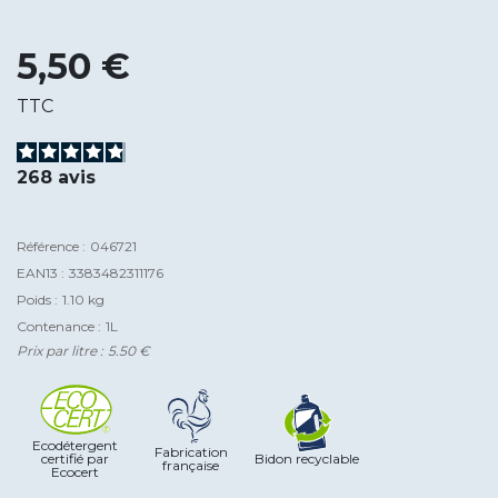
5,50 €
TTC
268
avis
Référence :
046721
EAN13 :
3383482311176
Poids :
1.10 kg
Contenance :
1L
Prix par litre :
5.50 €
Ecodétergent
Fabrication
certifié par
Bidon recyclable
française
Ecocert