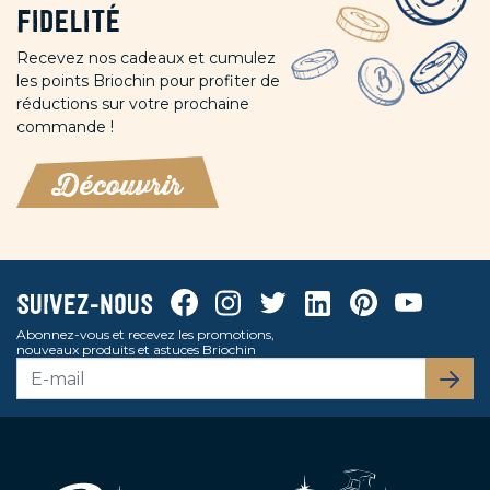
fidelité
Recevez nos cadeaux et cumulez
les points Briochin pour profiter de
réductions sur votre prochaine
commande !
Découvrir
Facebook
Instagram
Twitter
Linkedin
Pinterest
Youtube
Suivez-nous
Abonnez-vous et recevez les promotions,
nouveaux produits et astuces Briochin
S’abo