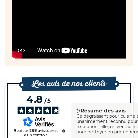
Les avis de nos clients
4.8
/
5
Résumé des avis
Ce dégraissant pour cuisine 
unanimement reconnu pour s
exceptionnelle, un véritable
Basé sur
268
avis soumis
pour nettoyer en profondeur
à un contrôle