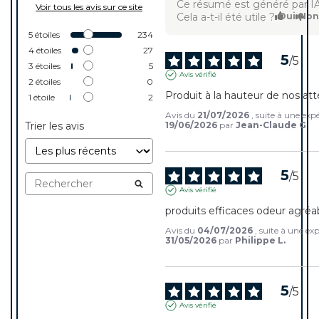
Ce résumé est généré par I
Voir tous les avis sur ce site
Cela a-t-il été utile ?
Oui
No
5
étoiles
234
4
étoiles
27
5
/
5
3
étoiles
5
Avis vérifié
2
étoiles
0
Produit à la hauteur de nos att
1
étoile
2
Avis du
21/07/2026
, suite à une exp
Trier les avis
19/06/2026
par
Jean-Claude G.
5
/
5
Avis vérifié
produits efficaces odeur agréa
Avis du
04/07/2026
, suite à une ex
31/05/2026
par
Philippe L.
5
/
5
Avis vérifié