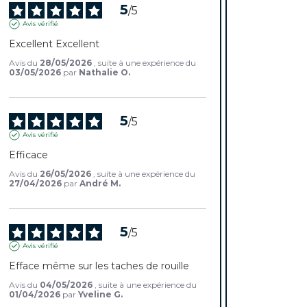
5
/
5
Avis vérifié
Excellent Excellent
Avis du
28/05/2026
, suite à une expérience du
03/05/2026
par
Nathalie O.
5
/
5
Avis vérifié
Efficace
Avis du
26/05/2026
, suite à une expérience du
27/04/2026
par
André M.
5
/
5
Avis vérifié
Efface même sur les taches de rouille
Avis du
04/05/2026
, suite à une expérience du
01/04/2026
par
Yveline G.