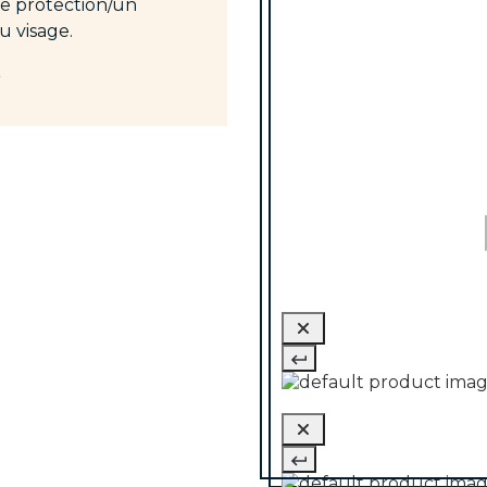
de protection/un
 visage.
.