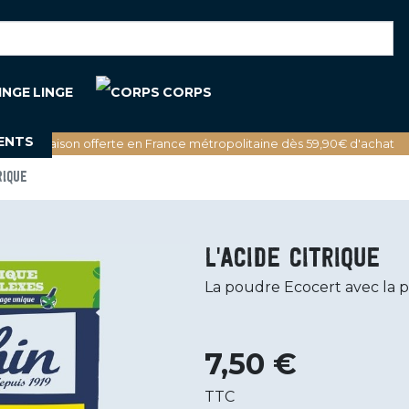
LINGE
CORPS
ENTS
🚚 Livraison offerte en France métropolitaine dès 59,90€ d'achat
RIQUE
L'acide citrique
La poudre Ecocert avec la pu
7,50 €
TTC