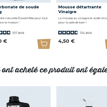
arbonate de soude
Mousse détartrante
g
Vinaigre
dre naturelle Écocertifiée pour tout
La mousse au vinaigre et acide citri
ans la maison !
pour la salle de bain !
avis
avis
107
134
Prix
0 €
4,50 €
panier
Ajouter au panier
i ont acheté ce produit ont égal