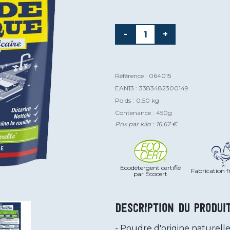
-
+
Référence :
064015
EAN13 :
3383482300149
Poids :
0.50 kg
Contenance :
450g
Prix par kilo :
16.67 €
Ecodétergent certifié
Fabrication f
par Ecocert
Description du produi
Poudre d'origine naturelle