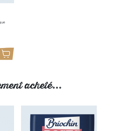
que
Ajouter au panier
ement acheté...