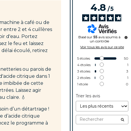
4.8
/
5
 machine à café ou de
 entre 2 et 4 cuillères
oir d'eau. Portez
Basé sur
55
avis soumis à
un contrôle
ez le feu et laissez
Voir tous les avis sur ce site
délai écoulé, retirez
5
étoiles
50
4
étoiles
1
inetteries ou parois de
3
étoiles
3
d'acide citrique dans 1
2
étoiles
1
ge imbibée de cette
1
étoile
0
trées. Laissez agir
Trier les avis
u claire. 💧
oin d’un détartrage !
e d’acide citrique
ancez le programme à