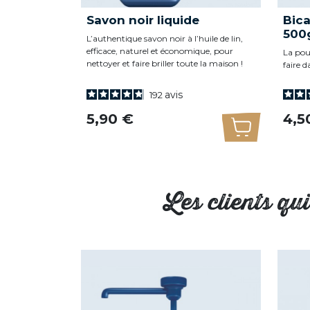
Savon noir liquide
Bic
500
L’authentique savon noir à l’huile de lin,
efficace, naturel et économique, pour
La pou
nettoyer et faire briller toute la maison !
faire d
avis
192
Prix
Prix
5,90 €
4,5
Ajouter au 
Les clients qu