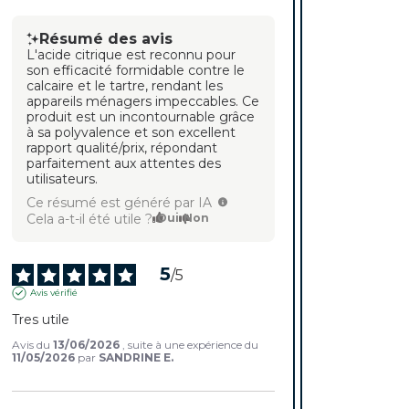
Résumé des avis
L'acide citrique est reconnu pour
son efficacité formidable contre le
calcaire et le tartre, rendant les
appareils ménagers impeccables. Ce
produit est un incontournable grâce
à sa polyvalence et son excellent
rapport qualité/prix, répondant
parfaitement aux attentes des
utilisateurs.
Ce résumé est généré par IA
Cela a-t-il été utile ?
Oui
Non
5
/
5
Avis vérifié
Tres utile
Avis du
13/06/2026
, suite à une expérience du
11/05/2026
par
SANDRINE E.