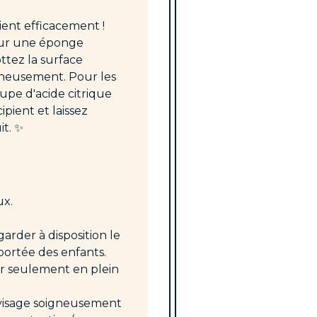
vient efficacement !
sur une éponge
ttez la surface
igneusement. Pour les
oupe d'acide citrique
pient et laissez
t. ✨
ux.
arder à disposition le
 portée des enfants.
ser seulement en plein
e visage soigneusement