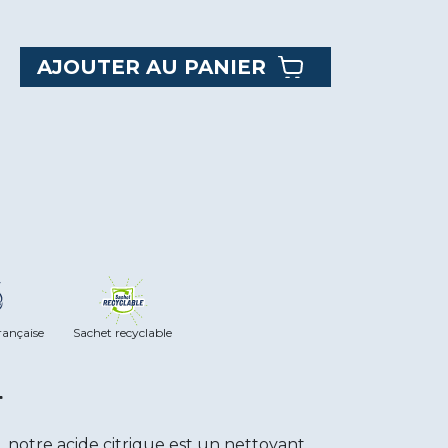
AJOUTER AU PANIER
rançaise
Sachet recyclable
t
, notre acide citrique est un nettoyant