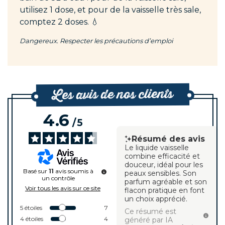
utilisez 1 dose, et pour de la vaisselle très sale,
comptez 2 doses. 💧
Dangereux. Respecter les précautions d’emploi
Les avis de nos clients
4.6
/
5
Résumé des avis
Le liquide vaisselle
combine efficacité et
douceur, idéal pour les
Basé sur
11
avis soumis à
peaux sensibles. Son
un contrôle
parfum agréable et son
Voir tous les avis sur ce site
flacon pratique en font
un choix apprécié.
5
étoiles
7
Ce résumé est
4
étoiles
4
généré par IA