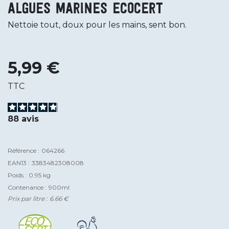
Algues Marines Ecocert
Nettoie tout, doux pour les mains, sent bon.
5,99 €
TTC
88
avis
Référence :
064266
EAN13 :
3383482308008
Poids :
0.95 kg
Contenance :
900ml
Prix par litre :
6.66 €