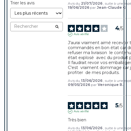
Trier les avis
Avis du
21/07/2026
, suite à une exp
19/06/2026
par
Jean-Claude G.
4
/
5
Avis vérifié
J'aurai vraiment aimé recevoir 
commandés en bon état car du 
refuser ma livraison  le contenu
était explosé  avec du produit p
Il faudrait revoir vos emballages.
C'est  vraiment dommage car je
profiter  de mes produits.
Avis du
13/06/2026
, suite à une exp
09/05/2026
par
Veronique R.
5
/
5
Avis vérifié
Très bien
Avis du
13/06/2026
, suite à une exp