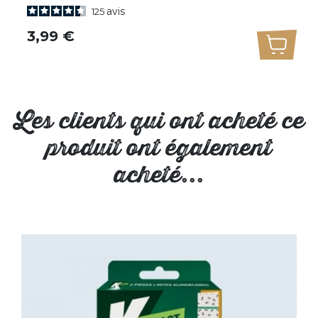
avis
125
uter au panier
Prix
3,99 €
Ajoute
Les clients qui ont acheté ce
produit ont également
acheté...