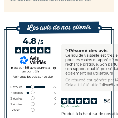
Les avis de nos clients
4.8
/
5
Résumé des avis
Ce liquide vaisselle est très 
pour les mains et apprécié 
recharge pratique. Son parf
Basé sur
88
avis soumis à
son rapport qualité-prix sédu
un contrôle
également les utilisateurs.
Voir tous les avis sur ce site
Ce résumé est généré par I
Cela a-t-il été utile ?
Oui
No
5
étoiles
77
4
étoiles
10
3
étoiles
0
5
/
5
2
étoiles
0
Avis vérifié
1
étoile
1
Produit à la hauteur de nos att