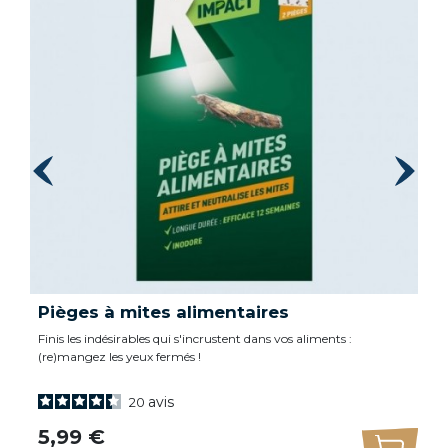
Pièges à mites alimentaires
Finis les indésirables qui s'incrustent dans vos aliments :
(re)mangez les yeux fermés !
avis
20
uter au panier
Prix
5,99 €