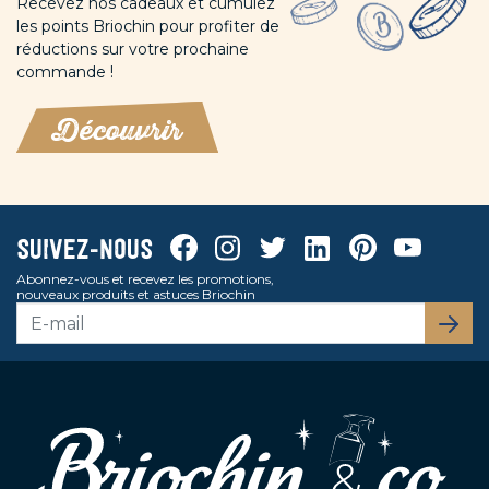
Recevez nos cadeaux et cumulez
les points Briochin pour profiter de
réductions sur votre prochaine
commande !
Découvrir
Facebook
Instagram
Twitter
Linkedin
Pinterest
Youtube
Suivez-nous
Abonnez-vous et recevez les promotions,
nouveaux produits et astuces Briochin
S’abo