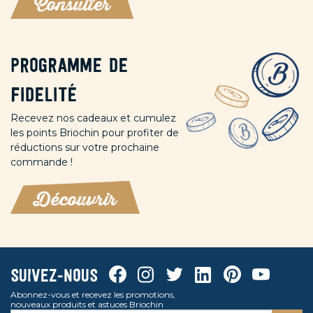
Consulter
Programme de
fidelité
Recevez nos cadeaux et cumulez
les points Briochin pour profiter de
réductions sur votre prochaine
commande !
Découvrir
Facebook
Instagram
Twitter
Linkedin
Pinterest
Youtube
Suivez-nous
Abonnez-vous et recevez les promotions,
nouveaux produits et astuces Briochin