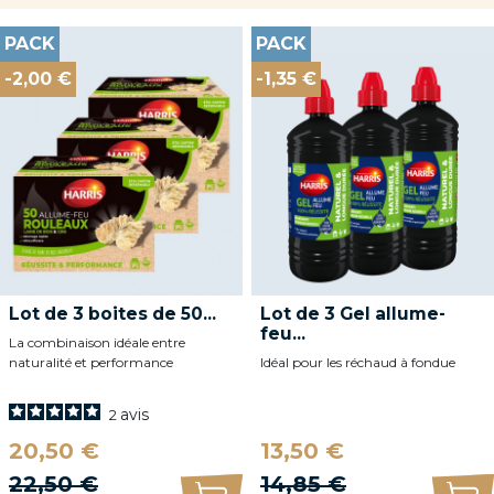
PACK
PACK
-2,00 €
-1,35 €
Lot de 3 boites de 50...
Lot de 3 Gel allume-
feu...
La combinaison idéale entre
naturalité et performance
Idéal pour les réchaud à fondue
avis
2
Prix
Prix
20,50 €
13,50 €
Prix de base
Prix de base
22,50 €
14,85 €