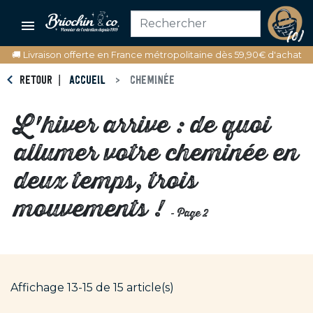

(0)
🚚 Livraison offerte en France métropolitaine dès 59,90€ d'achat
RETOUR
ACCUEIL
CHEMINÉE
L'hiver arrive : de quoi
allumer votre cheminée en
deux temps, trois
mouvements !
- Page 2
Affichage 13-15 de 15 article(s)