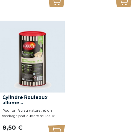
Ajouter au panier
Ajo
Cylindre Rouleaux
allume...
Pour un feu au naturel, et un
stockage pratique des rouleaux
Prix
8,50 €