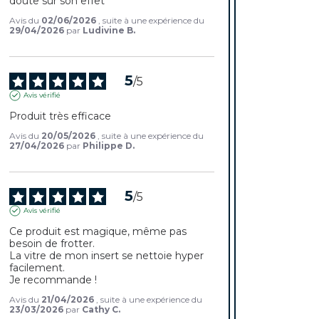
doute sur son effet
Avis du
02/06/2026
, suite à une expérience du
29/04/2026
par
Ludivine B.
5
/
5
Avis vérifié
Produit très efficace
Avis du
20/05/2026
, suite à une expérience du
27/04/2026
par
Philippe D.
5
/
5
Avis vérifié
Ce produit est magique, même pas 
besoin de frotter.

La vitre de mon insert se nettoie hyper 
facilement.

Je recommande !
Avis du
21/04/2026
, suite à une expérience du
23/03/2026
par
Cathy C.