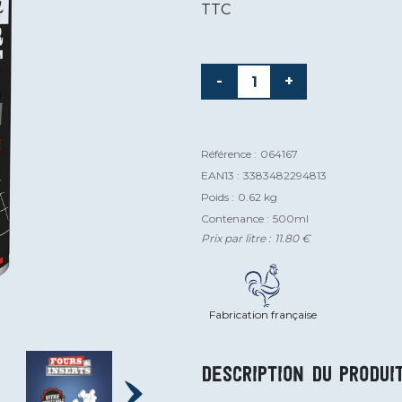
TTC
-
+
Référence :
064167
EAN13 :
3383482294813
Poids :
0.62 kg
Contenance :
500ml
Prix par litre :
11.80 €
Fabrication française
Description du produi