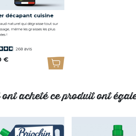
r décapant cuisine
aud naturel qui dégraisse tout sur
ssage, même les graisses les plus
ées !
avis
268
0 €
panier
Ajouter au panier
i ont acheté ce produit ont égal