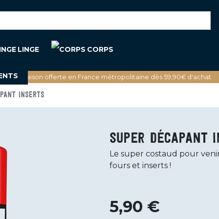
LINGE
CORPS
ENTS
🚚 Livraison offerte en France métropolitaine dès 59,90€ d'achat
PANT INSERTS
Super décapant i
Le super costaud pour venir
fours et inserts !
5,90 €