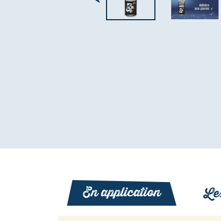
En application
Les