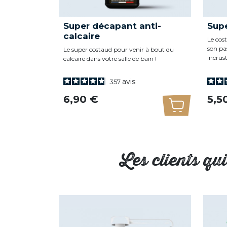
Super décapant anti-
Supe
calcaire
Le cost
son pa
Le super costaud pour venir à bout du
incrust
calcaire dans votre salle de bain !
avis
357
Prix
Prix
6,90 €
5,5
Ajouter au 
Les clients qu