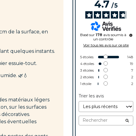
4.7
/
5
cm de la surface, en
Basé sur
178
avis soumis à
un contrôle
Voir tous les avis sur ce site
ant quelques instants.
5
étoiles
148
ier essuie-tout.
4
étoiles
19
3
étoiles
7
humide. 🌿💧
2
étoiles
2
1
étoile
2
Trier les avis
 des matériaux légers
ton, sur les surfaces
s décoratives.
des éventuelles