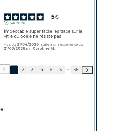
5
/
5
Avis vérifié
Impeccable super facile les trace sur la 
vitre du poêle ne résiste pas
Avis du
21/04/2026
, suite à une expérience du
21/03/2026
par
Caroline M.
1
2
3
4
5
6
36