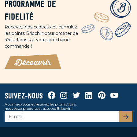
Programme de
fidelité
Recevez nos cadeaux et cumulez
les points Briochin pour profiter de
réductions sur votre prochaine
commande !
Découvrir
Facebook
Instagram
Twitter
Linkedin
Pinterest
Youtube
Suivez-nous
Abonnez-vous et recevez les promotions,
nouveaux produits et astuces Briochin
S’abo