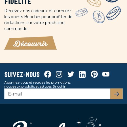
fidelité
Recevez nos cadeaux et cumulez
les points Briochin pour profiter de
réductions sur votre prochaine
commande !
Découvrir
Facebook
Instagram
Twitter
Linkedin
Pinterest
Youtube
Suivez-nous
Abonnez-vous et recevez les promotions,
nouveaux produits et astuces Briochin
S’abo