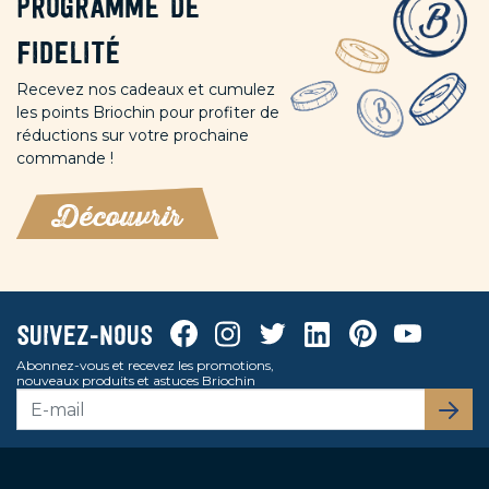
Programme de
fidelité
Recevez nos cadeaux et cumulez
les points Briochin pour profiter de
réductions sur votre prochaine
commande !
Découvrir
Facebook
Instagram
Twitter
Linkedin
Pinterest
Youtube
Suivez-nous
Abonnez-vous et recevez les promotions,
nouveaux produits et astuces Briochin
S’abo