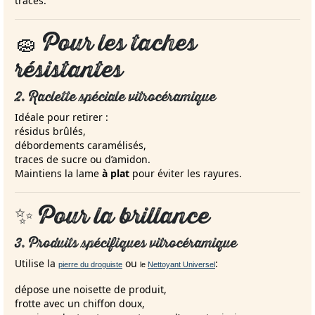
traces.
🧽 Pour les taches
résistantes
2. Raclette spéciale vitrocéramique
Idéale pour retirer :
résidus brûlés,
débordements caramélisés,
traces de sucre ou d’amidon.
Maintiens la lame
à plat
pour éviter les rayures.
✨ Pour la brillance
3. Produits spécifiques vitrocéramique
Utilise la
ou
:
pierre du droguiste
le
Nettoyant Universel
dépose une noisette de produit,
frotte avec un chiffon doux,