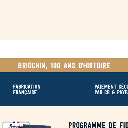
Briochin, 100 ans d'histoire
Fabrication
Paiement séc
française
par CB & Payp
Programme de fid