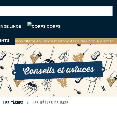
LINGE
CORPS
ENTS
🚚 Livraison offerte en France métropolitaine dès 59,90€ d'achat
Conseils et astuces
LES TÂCHES
LES RÈGLES DE BASE