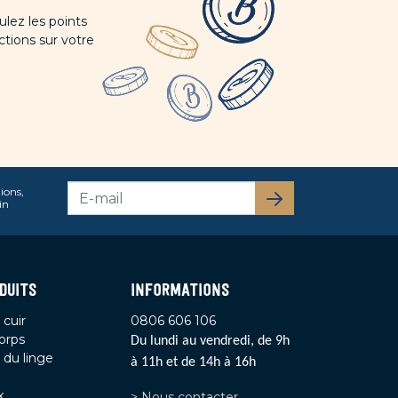
lez les points
ctions sur votre
ions,
S’abonner
in
DUITS
INFORMATIONS
 cuir
0806 606 106
orps
Du lundi au vendredi, de 9h
 du linge
à 11h et de 14h à 16h
x
> Nous contacter