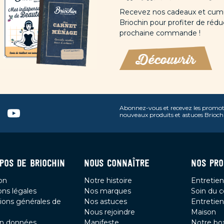
Recevez nos cadeaux et cumu
Briochin pour profiter de rédu
prochaine commande !
Découvrir
Abonnez-vous et recevez les promot
n
terest
Youtube
nouveaux produits et astuces Brioch
POS DE BRIOCHIN
NOUS CONNAÎTRE
NOS PRO
son
Notre histoire
Entretien
ns légales
Nos marques
Soin du c
ions générales de
Nos astuces
Entretien
Nous rejoindre
Maison
on données
Manifeste
Notre bo