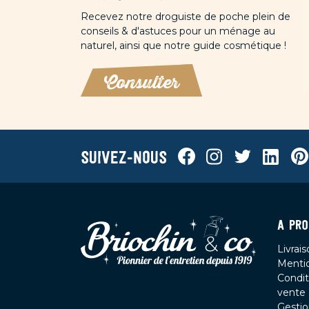
Recevez notre droguiste de poche plein de
conseils & d'astuces pour un ménage au
naturel, ainsi que notre guide cosmétique !
Consulter
Facebook
Instagram
Twitter
Linkedi
Pin
Suivez-nous
A PRO
Livrai
Mentio
Condit
vente
Gesti