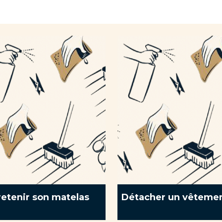
retenir son matelas
Détacher un vêteme