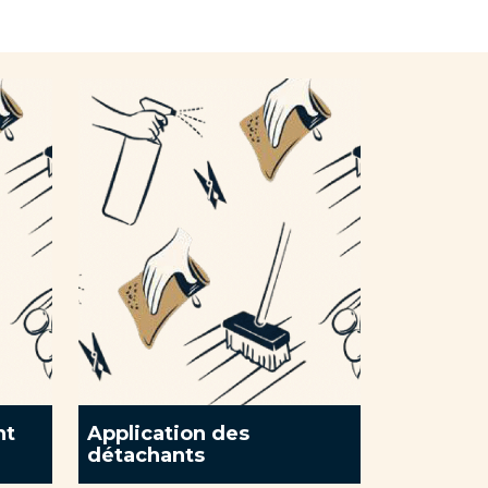
nt
Application des
détachants