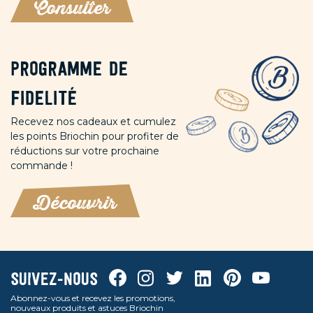
Consulter
Programme de
fidelité
Recevez nos cadeaux et cumulez
les points Briochin pour profiter de
réductions sur votre prochaine
commande !
Découvrir
Facebook
Instagram
Twitter
Linkedin
Pinterest
Youtube
Suivez-nous
Abonnez-vous et recevez les promotions,
nouveaux produits et astuces Briochin