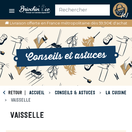

(0)
🚚 Livraison offerte en France métropolitaine dès 59,90€ d'achat
Conseils et astuces
RETOUR
ACCUEIL
CONSEILS & ASTUCES
LA CUISINE
VAISSELLE
VAISSELLE