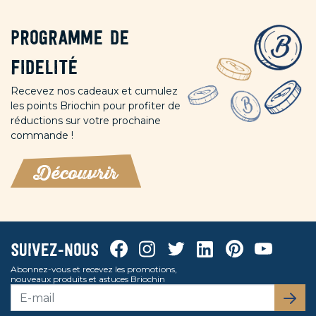
Programme de
fidelité
Recevez nos cadeaux et cumulez
les points Briochin pour profiter de
réductions sur votre prochaine
commande !
Découvrir
Facebook
Instagram
Twitter
Linkedin
Pinterest
Youtube
Suivez-nous
Abonnez-vous et recevez les promotions,
nouveaux produits et astuces Briochin
S’abo