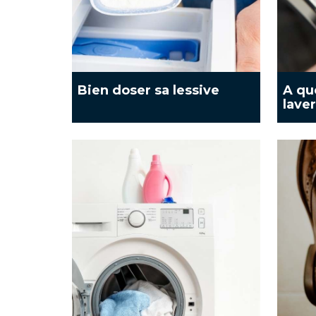
Bien doser sa lessive
A qu
laver