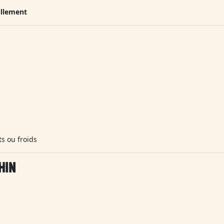
illement
s ou froids
HIN