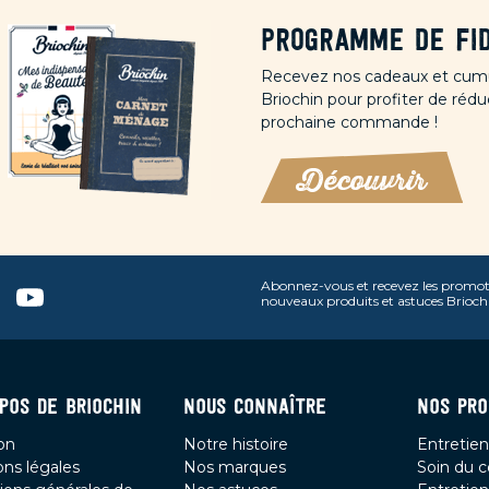
Programme de fid
Recevez nos cadeaux et cumu
Briochin pour profiter de rédu
prochaine commande !
Découvrir
Abonnez-vous et recevez les promot
n
terest
Youtube
nouveaux produits et astuces Brioch
POS DE BRIOCHIN
NOUS CONNAÎTRE
NOS PRO
son
Notre histoire
Entretien
ns légales
Nos marques
Soin du c