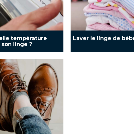
elle température
Laver le linge de béb
 son linge ?