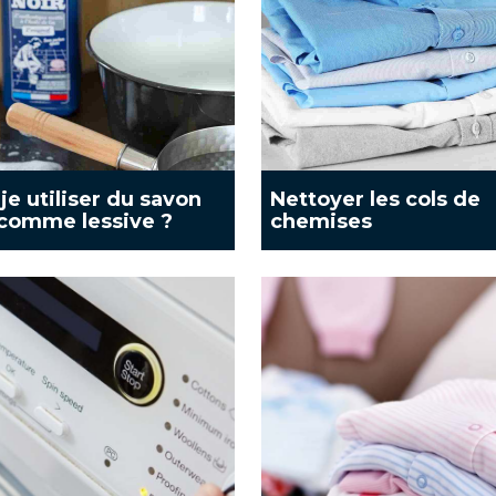
je utiliser du savon
Nettoyer les cols de
 comme lessive ?
chemises