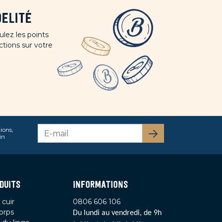
elité
lez les points
ctions sur votre
ions,
S’abonner
in
DUITS
INFORMATIONS
 cuir
0806 606 106
orps
Du lundi au vendredi, de 9h