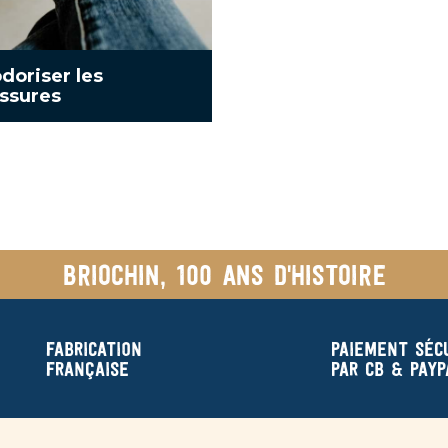
doriser les
ssures
Briochin, 100 ans d'histoire
Fabrication
Paiement séc
française
par CB & Payp