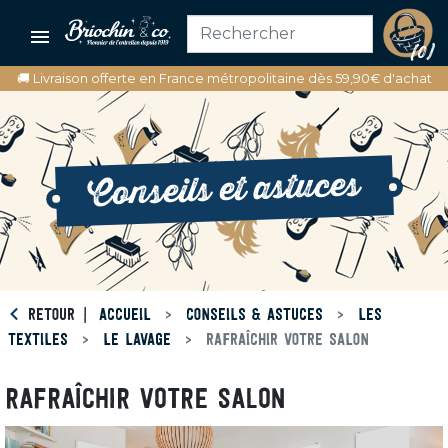

(0)
🚚 Livraison offerte en France métropolitaine dès 59,90€ d'achat
Conseils et astuces
RETOUR
ACCUEIL
CONSEILS & ASTUCES
LES
TEXTILES
LE LAVAGE
RAFRAÎCHIR VOTRE SALON
RAFRAÎCHIR VOTRE SALON