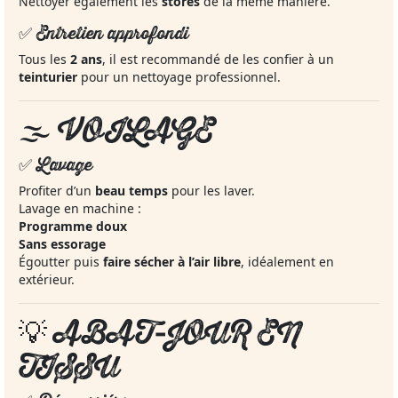
Nettoyer également les
stores
de la même manière.
✅ Entretien approfondi
Tous les
2 ans
, il est recommandé de les confier à un
teinturier
pour un nettoyage professionnel.
🌫️
VOILAGE
✅ Lavage
Profiter d’un
beau temps
pour les laver.
Lavage en machine :
Programme doux
Sans essorage
Égoutter puis
faire sécher à l’air libre
, idéalement en
extérieur.
💡
ABAT‑JOUR EN
TISSU