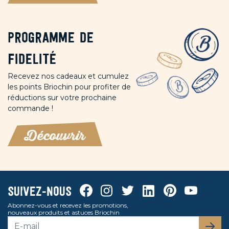
Programme de
fidelité
Recevez nos cadeaux et cumulez
les points Briochin pour profiter de
réductions sur votre prochaine
commande !
Découvrir
Facebook
Instagram
Twitter
Linkedin
Pinterest
Youtube
Suivez-nous
Abonnez-vous et recevez les promotions,
nouveaux produits et astuces Briochin
S’abo